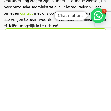
Ook als er nog vragen zijn, of meer informatie wenselijk is
over onze salarisadministratie in Lelystad, raden wij aan
1
om even
contact
met ons op te nemen. Wij staan klaar om
Chat met ons
alle vragen te beantwoorden en de salarisadministratie zo
efficiënt mogelijk in te richten!
All-in tarief
géén opstartkosten
v.a.
€ 5,50
Per loonstrook
Neem contact met ons op