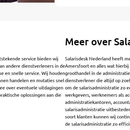
Meer over Sal
tstekende service bieden wij
Salarisdesk Nederland heeft mee
an andere dienstverleners in de
Amersfoort en alles wat hierbij
ke en snelle service. Wij houden
groothandel in de administrati
unnen handelen en mutaties snel
dienstverlener die altijd op zo
ee over eventuele uitdagingen
om de salarisadministratie zo 
 praktische oplossingen aan die
werkgevers, werknemers als ac
administratiekantoren, account
salarisadministratie uitbested
soort klanten kunnen wij contin
de salarisadministratie zo effi