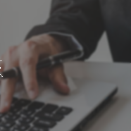
e
n
n,