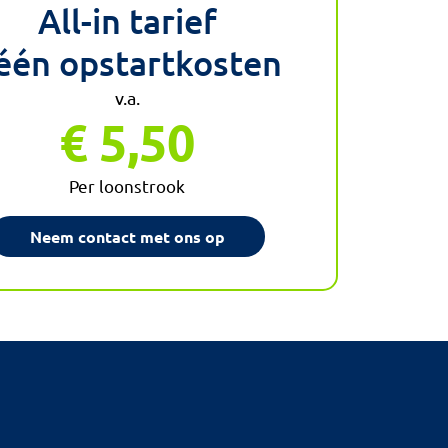
All-in tarief
één opstartkosten
v.a.
€ 5,50
Per loonstrook
Neem contact met ons op