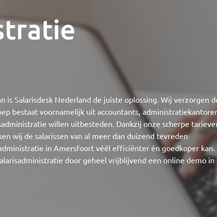
stratie
n is Salarisdesk Nederland de juiste oplossing. Wij verzorgen d
roep bestaat voornamelijk uit accountants, administratiekantore
sadministratie willen uitbesteden. Dankzij onze scherpe tarieve
ken wij de salarissen van al meer dan duizend tevreden
sadministratie in Amersfoort véél efficiënter én goedkoper kan.
larisadministratie door geheel vrijblijvend een online demo in